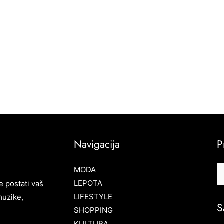
Navigacija
P
MODA
LEPOTA
e postati vaš
LIFESTYLE
muzike,
S
SHOPPING
KULTURA