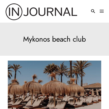
Pređi
na
Mai
sadržaj
Men
Mykonos beach club