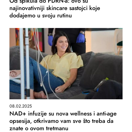
Od spikula do PDRN-a: ovo su
najinovativniji skincare sastojci koje
dodajemo u svoju rutinu
08.02.2025
NAD+ infuzije su nova wellness i anti-age
opsesija, otkrivamo vam sve što treba da
znate o ovom tretmanu