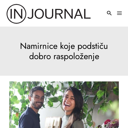
Pređi
na
Mai
sadržaj
Men
Namirnice koje podstiču
dobro raspoloženje