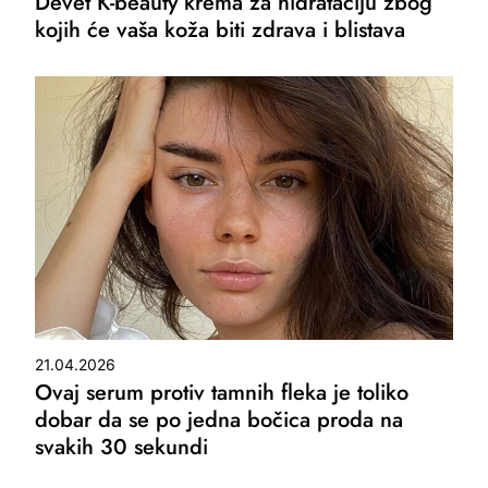
Devet K-beauty krema za hidrataciju zbog
kojih će vaša koža biti zdrava i blistava
21.04.2026
Ovaj serum protiv tamnih fleka je toliko
dobar da se po jedna bočica proda na
svakih 30 sekundi