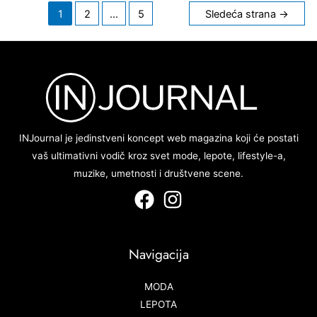
Kretanje
1
2
…
5
Sledeća strana
→
članaka
INJournal je jedinstveni koncept web magazina koji će postati
vaš ultimativni vodič kroz svet mode, lepote, lifestyle-a,
muzike, umetnosti i društvene scene.
Navigacija
MODA
LEPOTA