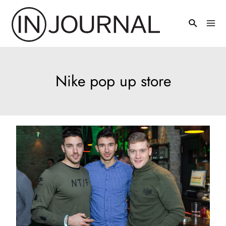
Pređi
na
Mai
sadržaj
Men
Nike pop up store