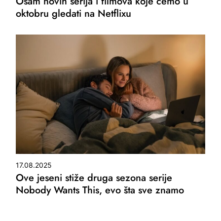
Osam novih serija i filmova koje ćemo u
oktobru gledati na Netflixu
17.08.2025
Ove jeseni stiže druga sezona serije
Nobody Wants This, evo šta sve znamo