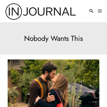
Pređi
na
Mai
sadržaj
Men
Nobody Wants This