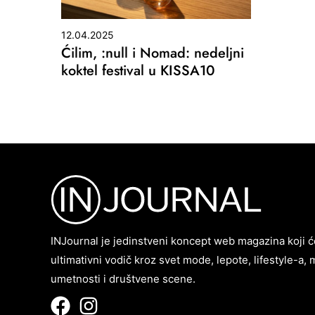
12.04.2025
Ćilim, :null i Nomad: nedeljni
koktel festival u KISSA10
INJournal je jedinstveni koncept web magazina koji ć
ultimativni vodič kroz svet mode, lepote, lifestyle-a, 
umetnosti i društvene scene.