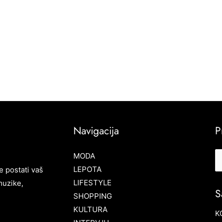
Navigacija
P
MODA
LEPOTA
e postati vaš
LIFESTYLE
muzike,
S
SHOPPING
KULTURA
K