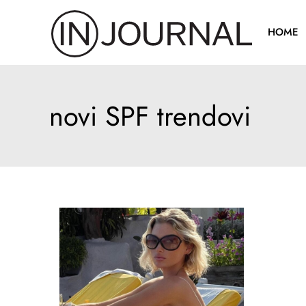
Pređi
na
HOME
sadržaj
novi SPF trendovi