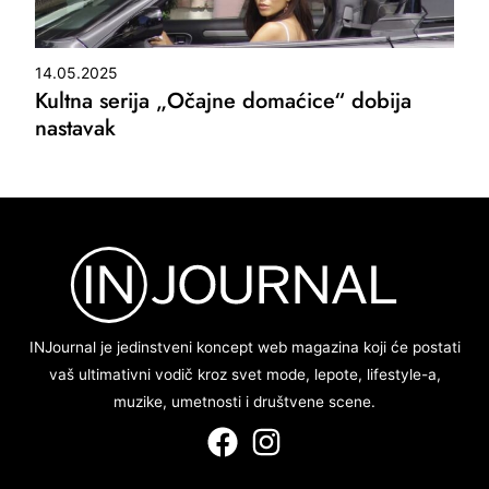
14.05.2025
Kultna serija „Očajne domaćice“ dobija
nastavak
INJournal je jedinstveni koncept web magazina koji će postati
vaš ultimativni vodič kroz svet mode, lepote, lifestyle-a,
muzike, umetnosti i društvene scene.