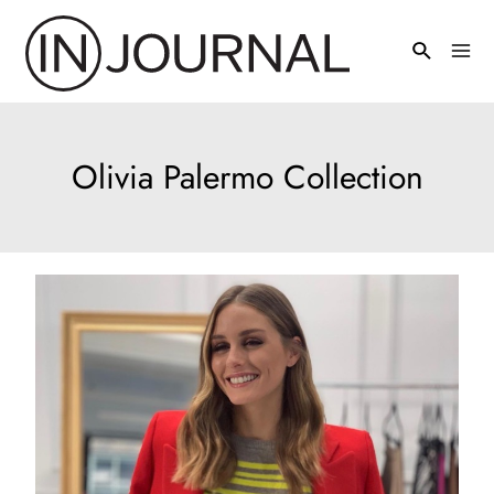
Pređi
na
Mai
sadržaj
Men
Olivia Palermo Collection