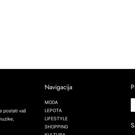
Navigacija
P
MODA
LEPOTA
e postati vaš
LIFESTYLE
muzike,
S
SHOPPING
KULTURA