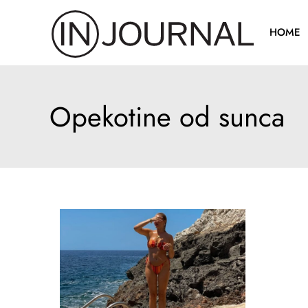
Pređi
na
HOME
sadržaj
Opekotine od sunca