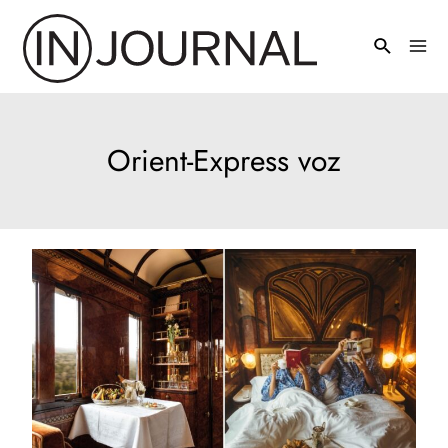
Pređi
na
Mai
sadržaj
Men
Orient-Express voz