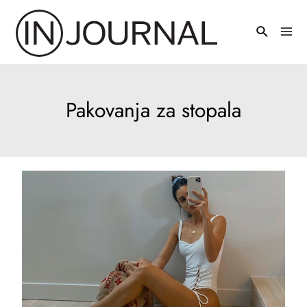
Pređi
na
Mai
sadržaj
Men
Pakovanja za stopala