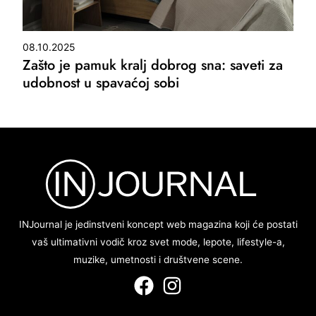
08.10.2025
Zašto je pamuk kralj dobrog sna: saveti za
udobnost u spavaćoj sobi
INJournal je jedinstveni koncept web magazina koji će postati
vaš ultimativni vodič kroz svet mode, lepote, lifestyle-a,
muzike, umetnosti i društvene scene.