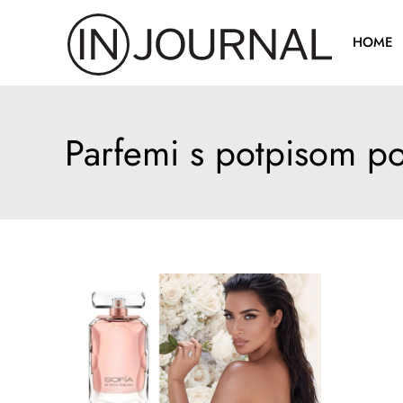
Pređi
na
HOME
sadržaj
Parfemi s potpisom poz