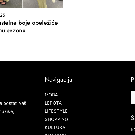
025
stelne boje obeležiće
nu sezonu
Navigacija
P
MODA
LEPOTA
e postati vaš
LIFESTYLE
muzike,
S
SHOPPING
KULTURA
K