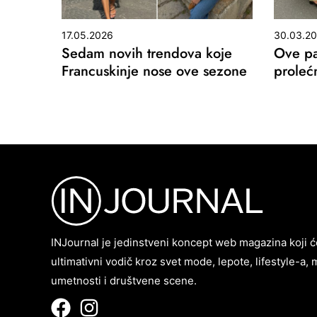
17.05.2026
30.03.2
Sedam novih trendova koje
Ove pa
Francuskinje nose ove sezone
proleć
INJournal je jedinstveni koncept web magazina koji ć
ultimativni vodič kroz svet mode, lepote, lifestyle-a, 
umetnosti i društvene scene.