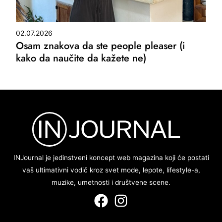
02.07.2026
Osam znakova da ste people pleaser (i
kako da naučite da kažete ne)
INJournal je jedinstveni koncept web magazina koji će postati
vaš ultimativni vodič kroz svet mode, lepote, lifestyle-a,
muzike, umetnosti i društvene scene.