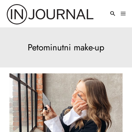
Pređi
na
Mai
sadržaj
Men
Petominutni make-up