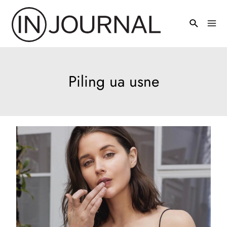
Pređi
na
Mai
sadržaj
Men
Piling ua usne