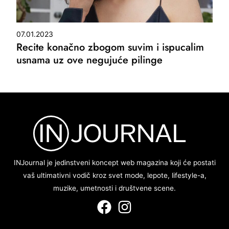
07.01.2023
Recite konačno zbogom suvim i ispucalim
usnama uz ove negujuće pilinge
INJournal je jedinstveni koncept web magazina koji će postati
vaš ultimativni vodič kroz svet mode, lepote, lifestyle-a,
muzike, umetnosti i društvene scene.