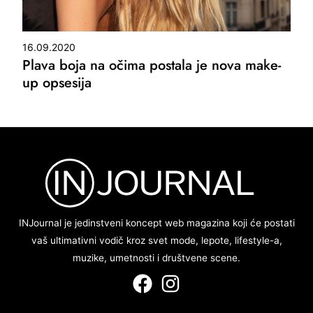
16.09.2020
Plava boja na očima postala je nova make-
up opsesija
INJournal je jedinstveni koncept web magazina koji će postati
vaš ultimativni vodič kroz svet mode, lepote, lifestyle-a,
muzike, umetnosti i društvene scene.