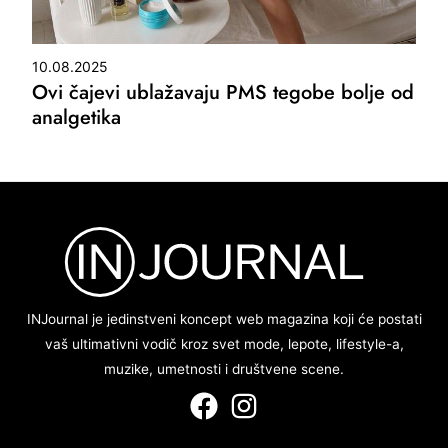
10.08.2025
Ovi čajevi ublažavaju PMS tegobe bolje od
analgetika
INJournal je jedinstveni koncept web magazina koji će postati
vaš ultimativni vodič kroz svet mode, lepote, lifestyle-a,
muzike, umetnosti i društvene scene.