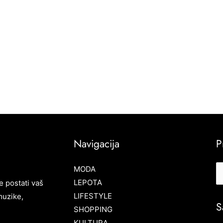
Navigacija
P
MODA
LEPOTA
e postati vaš
LIFESTYLE
muzike,
S
SHOPPING
KULTURA