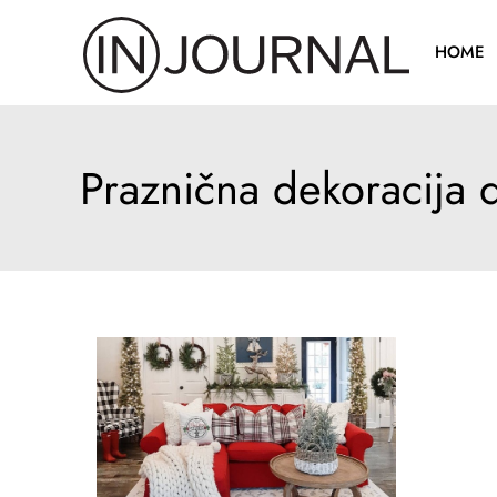
Pređi
na
HOME
sadržaj
Praznična dekoracija