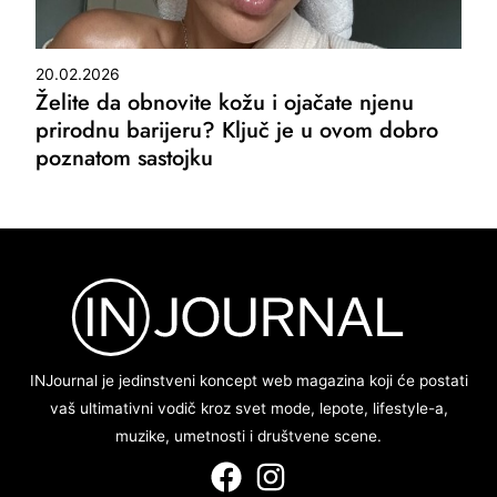
20.02.2026
Želite da obnovite kožu i ojačate njenu
prirodnu barijeru? Ključ je u ovom dobro
poznatom sastojku
INJournal je jedinstveni koncept web magazina koji će postati
vaš ultimativni vodič kroz svet mode, lepote, lifestyle-a,
muzike, umetnosti i društvene scene.