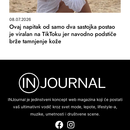
08.07.2026
Ovaj napitak od samo dva sastojka postao
je viralan na TikToku jer navodno podstiče
brže tamnjenje kože
INJournal je jedinstveni koncept web magazina koji će postati
vaš ultimativni vodič kroz svet mode, lepote, lifestyle-a,
muzike, umetnosti i društvene scene.