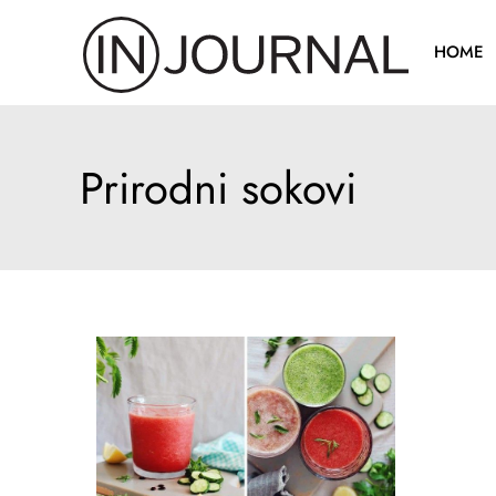
Pređi
na
HOME
sadržaj
Prirodni sokovi