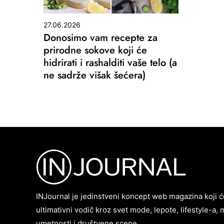
27.06.2026
Donosimo vam recepte za
prirodne sokove koji će
hidrirati i rashalditi vaše telo (a
ne sadrže višak šećera)
INJournal je jedinstveni koncept web magazina koji ć
ultimativni vodič kroz svet mode, lepote, lifestyle-a, 
umetnosti i društvene scene.