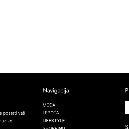
Navigacija
P
MODA
LEPOTA
e postati vaš
LIFESTYLE
muzike,
S
SHOPPING