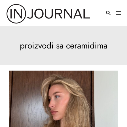
Pređi
na
Mai
sadržaj
Men
proizvodi sa ceramidima