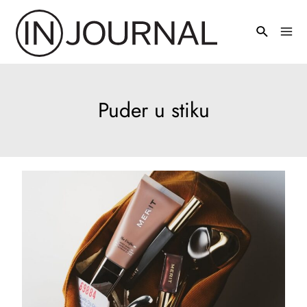
Pređi
na
Mai
sadržaj
Men
Puder u stiku