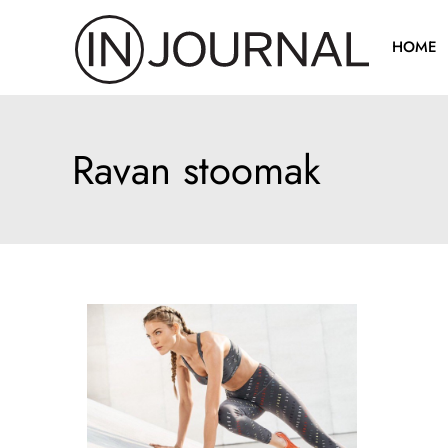
Pređi
na
HOME
sadržaj
Ravan stoomak