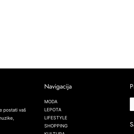
Navigacija
P
MODA
LEPOTA
e postati vaš
LIFESTYLE
muzike,
S
SHOPPING
KULTURA