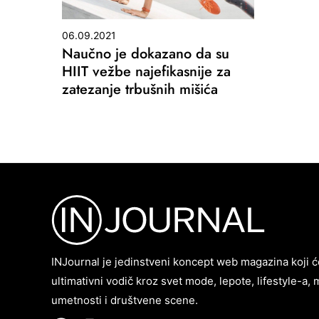
06.09.2021
Naučno je dokazano da su
HIIT vežbe najefikasnije za
zatezanje trbušnih mišića
INJournal je jedinstveni koncept web magazina koji ć
ultimativni vodič kroz svet mode, lepote, lifestyle-a, 
umetnosti i društvene scene.