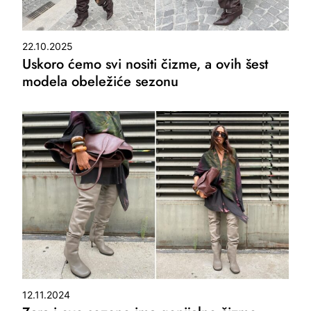
22.10.2025
Uskoro ćemo svi nositi čizme, a ovih šest
modela obeležiće sezonu
12.11.2024