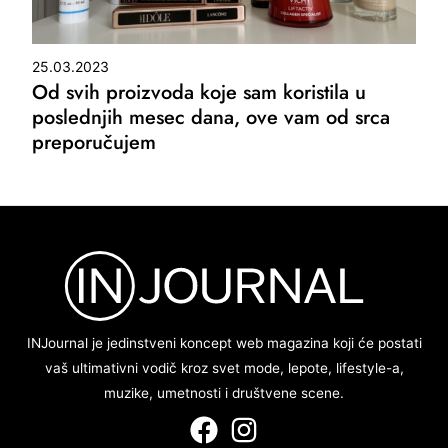
25.03.2023
Od svih proizvoda koje sam koristila u
poslednjih mesec dana, ove vam od srca
preporučujem
INJournal je jedinstveni koncept web magazina koji će postati
vaš ultimativni vodič kroz svet mode, lepote, lifestyle-a,
muzike, umetnosti i društvene scene.