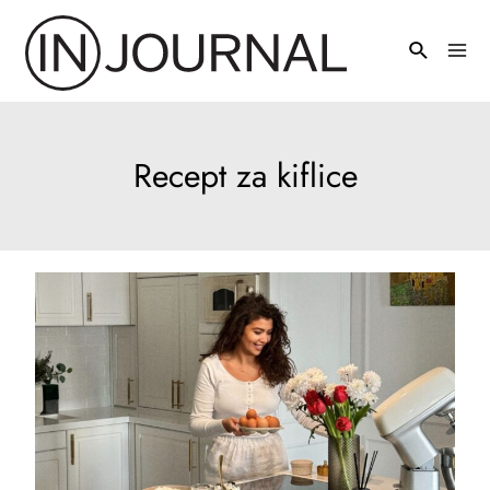
Pređi
na
Mai
sadržaj
Men
Recept za kiflice