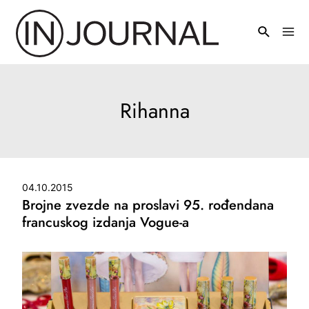
Pređi
na
Mai
sadržaj
Men
Rihanna
04.10.2015
Brojne zvezde na proslavi 95. rođendana
francuskog izdanja Vogue-a