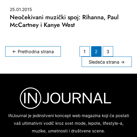
25.01.2015
Neočekivani muzički spoj: Rihanna, Paul
McCartney i Kanye West
Kretanje
←
Prethodna strana
1
2
3
članaka
Sledeća strana
→
INJournal je jedinstveni koncept web magazina koji će postati
vaš ultimativni vodič kroz svet mode, lepote, lifestyle-a,
muzike, umetnosti i društvene scene.