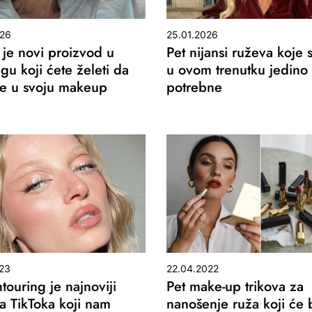
026
25.01.2026
t je novi proizvod u
Pet nijansi ruževa koje
gu koji ćete želeti da
u ovom trenutku jedino
e u svoju makeup
potrebne
23
22.04.2022
touring je najnoviji
Pet make-up trikova za
sa TikToka koji nam
nanošenje ruža koji će b