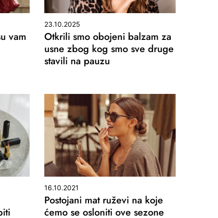
23.10.2025
 su vam
Otkrili smo obojeni balzam za
usne zbog kog smo sve druge
stavili na pauzu
16.10.2021
Postojani mat ruževi na koje
iti
ćemo se osloniti ove sezone