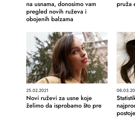
na usnama, donosimo vam
pruža 
pregled novih ruževa i
obojenih balzama
25.02.2021
06.03.2
Novi ruževi za usne koje
Statist
želimo da isprobamo što pre
najprod
postoje