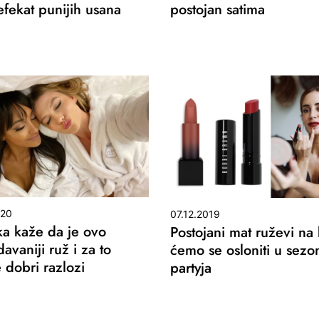
efekat punijih usana
postojan satima
020
07.12.2019
ika kaže da je ovo
Postojani mat ruževi na
avaniji ruž i za to
ćemo se osloniti u sezo
 dobri razlozi
partyja