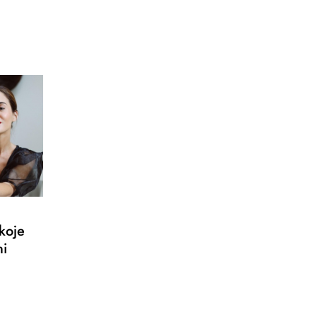
 koje
ni