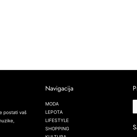
Navigacija
P
MODA
LEPOTA
e postati vaš
LIFESTYLE
muzike,
S
SHOPPING
KULTURA