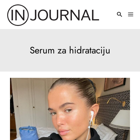
Pređi
na
Mai
sadržaj
Men
Serum za hidrataciju