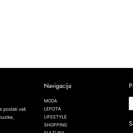
Navigacija
P
MODA
LEPOTA
e postati vaš
LIFESTYLE
muzike,
S
SHOPPING
KULTURA