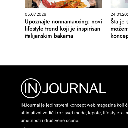
05.07.2026
24.01.20
Upoznajte nonnamaxxing: novi
Šta je 
lifestyle trend koji je inspirisan
možemo
italijanskim bakama
koncep
INJournal je jedinstveni koncept web magazina koji ć
ultimativni vodič kroz svet mode, lepote, lifestyle-a, 
umetnosti i društvene scene.