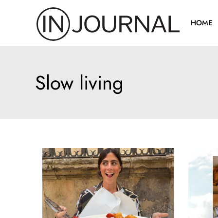
Pređi
na
HOME
sadržaj
Slow living