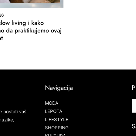
26
slow living i kako
 da praktikujemo ovaj
t
Navigacija
P
MODA
LEPOTA
e postati vaš
LIFESTYLE
muzike,
S
SHOPPING
KULTURA