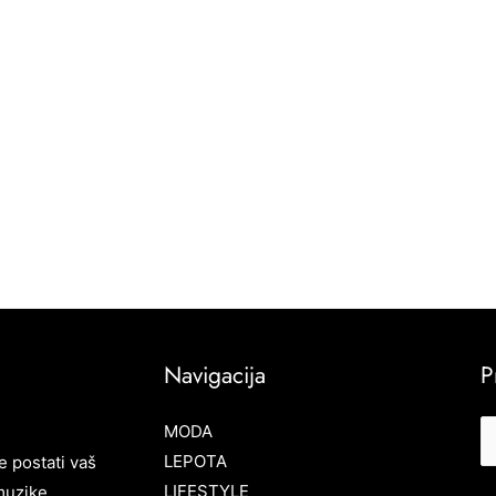
Navigacija
P
MODA
LEPOTA
e postati vaš
LIFESTYLE
muzike,