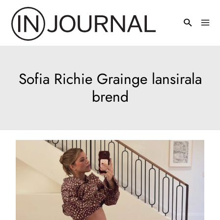
Pređi
na
Mai
sadržaj
Men
Sofia Richie Grainge lansirala
brend