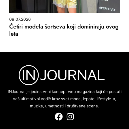
09.07.2026
Četiri modela šortseva koji dominiraju ovog
leta
INJournal je jedinstveni koncept web magazina koji će postati
vaš ultimativni vodič kroz svet mode, lepote, lifestyle-a,
muzike, umetnosti i društvene scene.