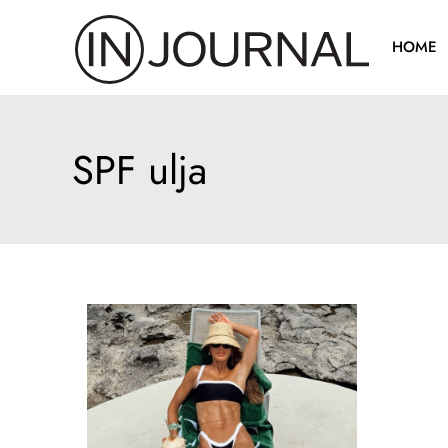
Pređi
na
HOME
sadržaj
SPF ulja