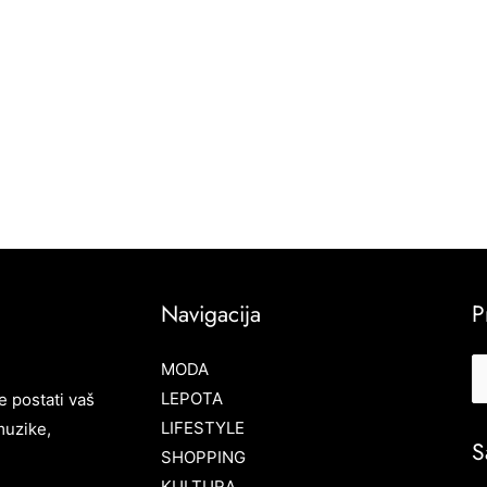
Navigacija
P
MODA
LEPOTA
e postati vaš
LIFESTYLE
muzike,
S
SHOPPING
KULTURA