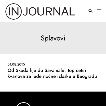
Pređi
na
Mai
sadržaj
Men
Splavovi
01.08.2015
Od Skadarlije do Savamale: Top četiri
kvartova za lude noćne izlaske u Beogradu