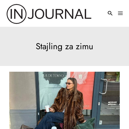
Pređi
na
Mai
sadržaj
Men
Stajling za zimu