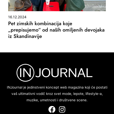
16.12.2024
Pet zimskih kombinacija koje
„prepisujemo“ od naših omiljenih devojaka
iz Skandinavije
INJournal je jedinstveni koncept web magazina koji će postati
vaš ultimativni vodič kroz svet mode, lepote, lifestyle-a,
muzike, umetnosti i društvene scene.