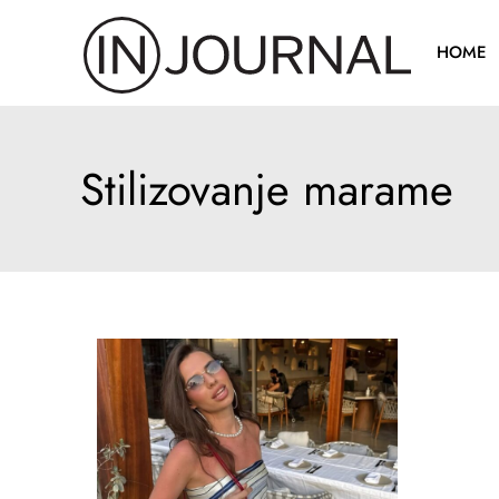
Pređi
na
HOME
sadržaj
Stilizovanje marame