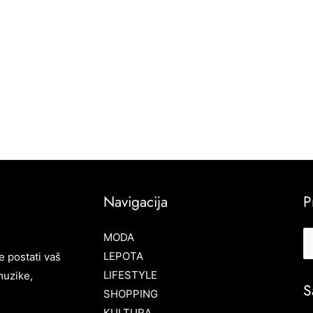
Navigacija
P
MODA
LEPOTA
e postati vaš
LIFESTYLE
muzike,
S
SHOPPING
KULTURA