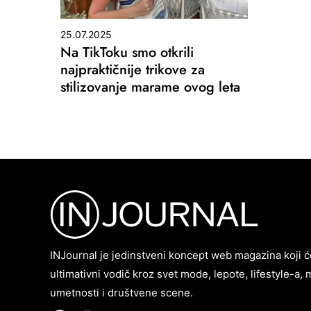
25.07.2025
Na TikToku smo otkrili
najpraktičnije trikove za
stilizovanje marame ovog leta
INJournal je jedinstveni koncept web magazina koji ć
ultimativni vodič kroz svet mode, lepote, lifestyle-a, 
umetnosti i društvene scene.