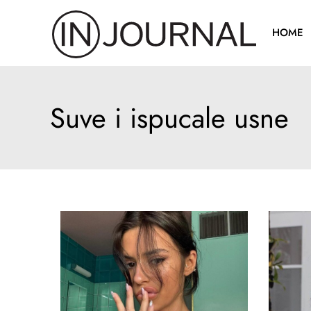
Pređi
na
HOME
sadržaj
Suve i ispucale usne