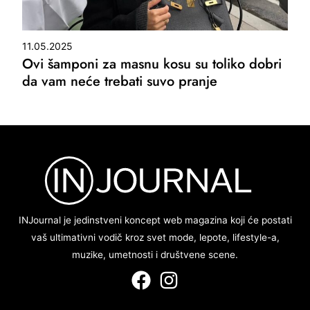
11.05.2025
Ovi šamponi za masnu kosu su toliko dobri
da vam neće trebati suvo pranje
INJournal je jedinstveni koncept web magazina koji će postati
vaš ultimativni vodič kroz svet mode, lepote, lifestyle-a,
muzike, umetnosti i društvene scene.