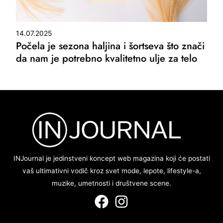
14.07.2025
Počela je sezona haljina i šortseva što znači
da nam je potrebno kvalitetno ulje za telo
INJournal je jedinstveni koncept web magazina koji će postati
vaš ultimativni vodič kroz svet mode, lepote, lifestyle-a,
muzike, umetnosti i društvene scene.