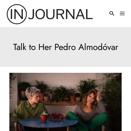
Pređi
na
Mai
sadržaj
Men
Talk to Her Pedro Almodóvar