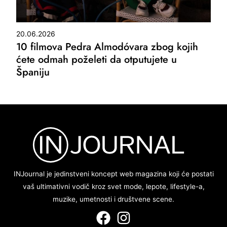
20.06.2026
10 filmova Pedra Almodóvara zbog kojih
ćete odmah poželeti da otputujete u
Španiju
INJournal je jedinstveni koncept web magazina koji će postati
vaš ultimativni vodič kroz svet mode, lepote, lifestyle-a,
muzike, umetnosti i društvene scene.