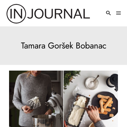
Pređi
na
Mai
sadržaj
Men
Tamara Goršek Bobanac